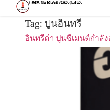
I MATERIAL CO.,LTD.
บริษัท ไอ แมททีเรียล จำกัด
Tag:
ปูนอินทรี
อินทรีดำ​ ปูนซีเมนต์กำลัง