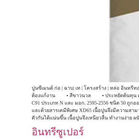
ปูนซีเมนต์ ก่อ | ฉาบ| เท | โครงสร้าง | หล่อ อ
ต้องแก้งาน • สีขาวนวล • ประหยัดต้นทุน ค
C91 ประเภท N และ มอก. 2595-2556 ชนิด 50 ถูก
และด้วยสารเคมีพิเศษ XD65 เนื้อปูนจึงมีความสาม
ตัวกันได้แน่นขึ้น เนื้อปูนจึงเหนียวลื่น ทำงานง่า
อินทรีซูเปอร์