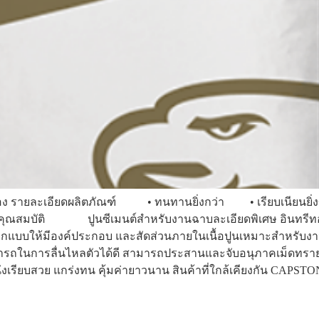
ินทรีทอง รายละเอียดผลิตภัณฑ์ • ทนทานยิ่งกว่า • เรียบเนียนยิ
ุณสมบัติ ปูนซีเมนต์สำหรับงานฉาบละเอียดพิเศษ อินทรีท
ออกแบบให้มีองค์ประกอบ และสัดส่วนภายในเนื้อปูนเหมาะสำหรับง
ารถในการลื่นไหลตัวได้ดี สามารถประสานและจับอนุภาคเม็ดทรายเข
ย ผนังเรียบสวย แกร่งทน คุ้มค่ายาวนาน สินค้าที่ใกล้เคียงกัน CAPS