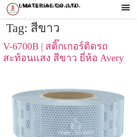
I MATERIAL CO.,LTD.
บริษัท ไอ แมททีเรียล จำกัด
Tag:
สีขาว
V-6700B | สติ๊กเกอร์ติดรถ
สะท้อนแสง สีขาว ยี่ห้อ Avery