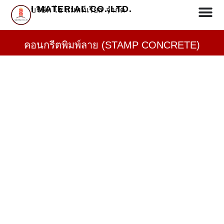
I MATERIAL CO.,LTD.
บริษัท ไอ แมททีเรียล จำกัด
คอนกรีตพิมพ์ลาย (STAMP CONCRETE)