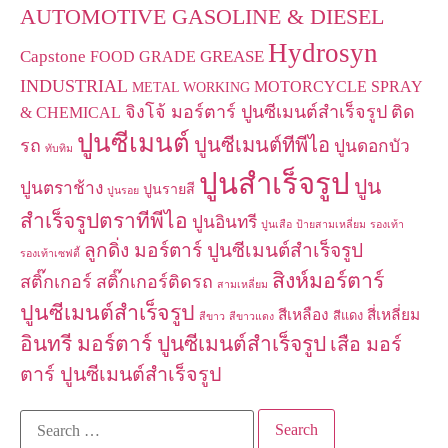
AUTOMOTIVE GASOLINE & DIESEL
Hydrosyn
Capstone
GREASE
FOOD GRADE
INDUSTRIAL
MOTORCYCLE
SPRAY
METAL WORKING
จิงโจ้ มอร์ตาร์ ปูนซีเมนต์สำเร็จรูป
ติด
& CHEMICAL
ปูนซีเมนต์
ปูนซีเมนต์ทีพีไอ
รถ
ปูนดอกบัว
ทับทิม
ปูนสำเร็จรูป
ปูน
ปูนตราช้าง
ปูนรายสี
ปูนรอย
สำเร็จรูปตราทีพีไอ
ปูนอินทรี
ปูนเสือ
ป้ายสามเหลี่ยม
รองเท้า
ลูกดิ่ง มอร์ตาร์ ปูนซีเมนต์สำเร็จรูป
รองเท้าเซฟตี้
สิงห์มอร์ตาร์
สติ๊กเกอร์
สติ๊กเกอร์ติดรถ
สามเหลี่ยม
ปูนซีเมนต์สำเร็จรูป
สีเหลือง
สี่เหลี่ยม
สีแดง
สีขาว
สีขาวแดง
อินทรี มอร์ตาร์ ปูนซีเมนต์สำเร็จรูป
เสือ มอร์
ตาร์ ปูนซีเมนต์สำเร็จรูป