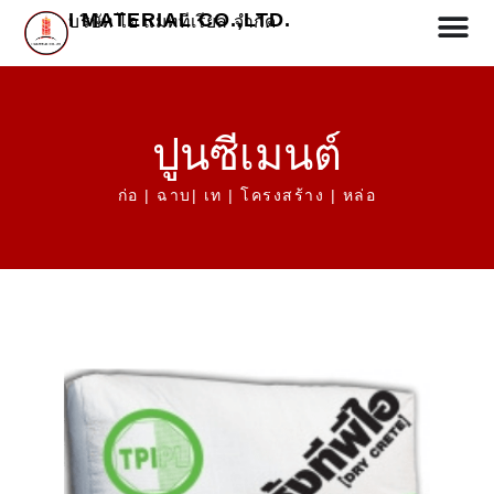
I MATERIAL CO.,LTD.
บริษัท ไอ แมททีเรียล จำกัด
ปูนซีเมนต์
ก่อ | ฉาบ| เท | โครงสร้าง | หล่อ