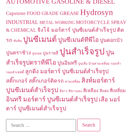
AUTOMOTIVE GASOLINE & DIESEL
Hydrosyn
Capstone
GREASE
FOOD GRADE
INDUSTRIAL
MOTORCYCLE
SPRAY
METAL WORKING
จิงโจ้ มอร์ตาร์ ปูนซีเมนต์สำเร็จรูป
ติด
& CHEMICAL
ปูนซีเมนต์
ปูนซีเมนต์ทีพีไอ
รถ
ปูนดอกบัว
ทับทิม
ปูนสำเร็จรูป
ปูน
ปูนตราช้าง
ปูนรายสี
ปูนรอย
สำเร็จรูปตราทีพีไอ
ปูนอินทรี
ปูนเสือ
ป้ายสามเหลี่ยม
รองเท้า
ลูกดิ่ง มอร์ตาร์ ปูนซีเมนต์สำเร็จรูป
รองเท้าเซฟตี้
สิงห์มอร์ตาร์
สติ๊กเกอร์
สติ๊กเกอร์ติดรถ
สามเหลี่ยม
ปูนซีเมนต์สำเร็จรูป
สีเหลือง
สี่เหลี่ยม
สีแดง
สีขาว
สีขาวแดง
อินทรี มอร์ตาร์ ปูนซีเมนต์สำเร็จรูป
เสือ มอร์
ตาร์ ปูนซีเมนต์สำเร็จรูป