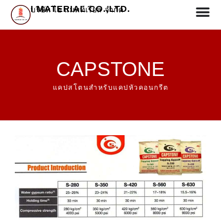
I MATERIAL CO.,LTD.
บริษัท ไอ แมททีเรียล จำกัด
CAPSTONE
แคปสโตนสำหรับแคปหัวคอนกรีต