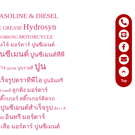
SOLINE & DIESEL
Hydrosyn
GREASE
E
MOTORCYCLE
WORKING
ิงโจ้ มอร์ตาร์ ปูนซีเมนต์
ูนซีเมนต์
ปูนซีเมนต์ทีพี
ปูน
้าง
ปูนรายสี
ปูนรอย
เร็จรูปตราทีพีไอ
ปูนอินทรี
Top
ลูกดิ่ง มอร์ตาร์
้าเซฟตี้
ติ๊กเกอร์
สติ๊กเกอร์ติดรถ
 ปูนซีเมนต์สำเร็จรูป
สีขาว
สี
อินทรี มอร์ตาร์
่ยม
เสือ มอร์ตาร์ ปูนซีเมนต์