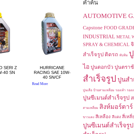
คำค้น
AUTOMOTIVE GA
Capstone
FOOD GRAD
INDUSTRIAL
METAL 
จ
SPRAY & CHEMICAL
ป
สำเร็จรูป
ติดรถ
ทับทิม
ไอ
ปูนดอกบัว
ปูนตราช
 SERI Z
HURRICANE
W-40 SN
RACING SAE 10W-
สำเร็จรูป
40 SN/CF
ปูนสำ
Read More
ปูนเสือ
ป้ายสามเหลี่ยม
รองเท้า
รองเท
ปูนซีเมนต์สำเร็จรูป
ส
สิงห์มอร์ตาร์
สามเหลี่ยม
สีเหลือง
สี่เหลี
สีแดง
ขาวแดง
ปูนซีเมนต์สำเร็จรูป